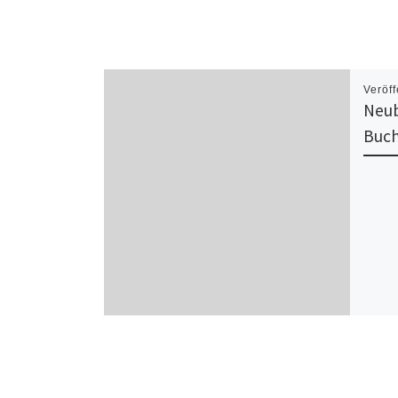
Veröff
Neub
Buch